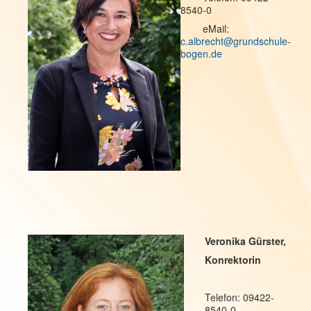
8540-0
eMail:
c.albrecht@grundschule-
bogen.de
Veronika Gürster,
Konrektorin
Telefon: 09422-
8540-0