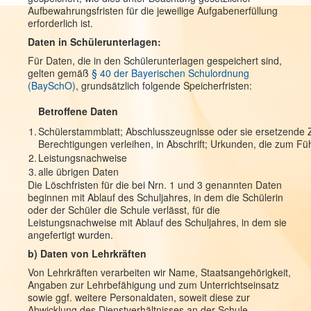
Aufbewahrungsfristen für die jeweilige Aufgabenerfüllung
erforderlich ist.
Daten in Schülerunterlagen:
Für Daten, die in den Schülerunterlagen gespeichert sind,
gelten gemäß
§ 40 der Bayerischen Schulordnung
(BaySchO)
, grundsätzlich folgende Speicherfristen:
Betroffene Daten
1.
Schülerstammblatt; Abschlusszeugnisse oder sie ersetzende Ze
Berechtigungen verleihen, in Abschrift; Urkunden, die zum Fü
2.
Leistungsnachweise
3.
alle übrigen Daten
Die Löschfristen für die bei Nrn. 1 und 3 genannten Daten
beginnen mit Ablauf des Schuljahres, in dem die Schülerin
oder der Schüler die Schule verlässt, für die
Leistungsnachweise mit Ablauf des Schuljahres, in dem sie
angefertigt wurden.
b) Daten von Lehrkräften
Von Lehrkräften verarbeiten wir Name, Staatsangehörigkeit,
Angaben zur Lehrbefähigung und zum Unterrichtseinsatz
sowie ggf. weitere Personaldaten, soweit diese zur
Abwicklung des Dienstverhältnisses an der Schule