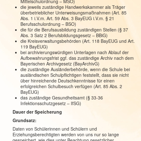
Mittelschulordnung – MSO)
die jeweils zuständige Handwerkskammer als Träger
überbetrieblicher Unterweisungsmaßnahmen (Art. 85
Abs. 1 i.V.m. Art. 59 Abs. 3 BayEUG i.V.m. § 21
Berufsschulordnung – BSO)
die für die Berufsausbildung zuständigen Stellen (§ 37
Abs. 3 Satz 2 Berufsbildungsgesetz – BBiG)
die Kreisverwaltungsbehörden (Art. 118 BayEUG und Art.
119 BayEUG)
bei archivierungswürdigen Unterlagen nach Ablauf der
Aufbewahrungsfrist ggf. das zuständige Archiv nach dem
Bayerischen Archivgesetz (BayArchivG)
die zuständige Ausländerbehörde, wenn die Schule bei
ausländischen Schulpflichtigen feststellt, dass sie nicht
über hinreichende Deutschkenntnisse für einen
erfolgreichen Schulbesuch verfügen (Art. 85 Abs. 2
BayEUG)
das zuständige Gesundheitsamt (§ 33-36
Infektionsschutzgesetz – IfSG)
Dauer der Speicherung
Grundsatz:
Daten von Schülerinnen und Schülern und
Erziehungsberechtigten werden von uns nur so lange
gespeichert, wie dies unter Beachtung gesetzlicher