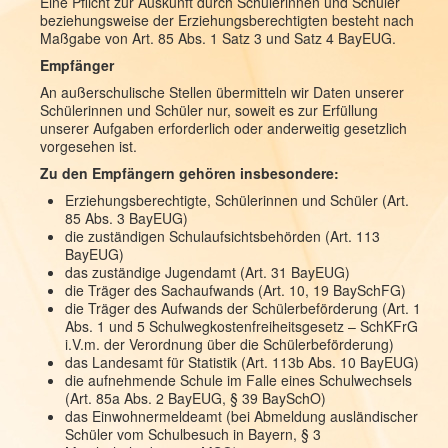
Eine Pflicht zur Auskunft durch Schülerinnen und Schüler
beziehungsweise der Erziehungsberechtigten besteht nach
Maßgabe von Art. 85 Abs. 1 Satz 3 und Satz 4 BayEUG.
Empfänger
An außerschulische Stellen übermitteln wir Daten unserer
Schülerinnen und Schüler nur, soweit es zur Erfüllung
unserer Aufgaben erforderlich oder anderweitig gesetzlich
vorgesehen ist.
Zu den Empfängern gehören insbesondere:
Erziehungsberechtigte, Schülerinnen und Schüler (Art.
85 Abs. 3 BayEUG)
die zuständigen Schulaufsichtsbehörden (Art. 113
BayEUG)
das zuständige Jugendamt (Art. 31 BayEUG)
die Träger des Sachaufwands (Art. 10, 19 BaySchFG)
die Träger des Aufwands der Schülerbeförderung (Art. 1
Abs. 1 und 5 Schulwegkostenfreiheitsgesetz – SchKFrG
i.V.m. der Verordnung über die Schülerbeförderung)
das Landesamt für Statistik (Art. 113b Abs. 10 BayEUG)
die aufnehmende Schule im Falle eines Schulwechsels
(Art. 85a Abs. 2 BayEUG, § 39 BaySchO)
das Einwohnermeldeamt (bei Abmeldung ausländischer
Schüler vom Schulbesuch in Bayern, § 3