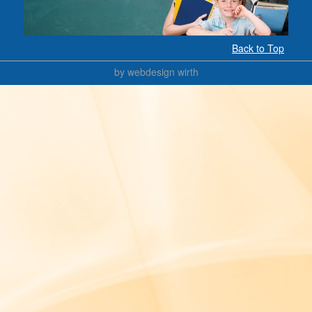
Back to Top
by
webdesign wirth