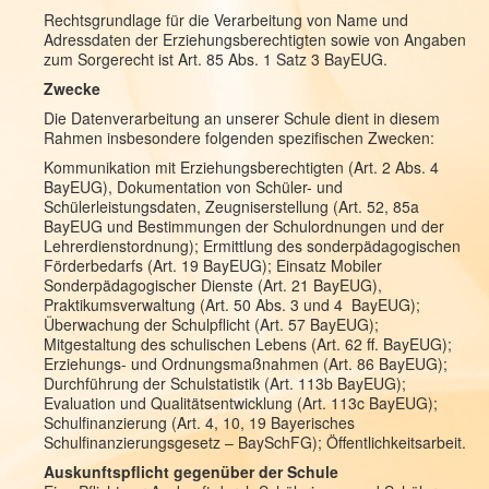
Rechtsgrundlage für die Verarbeitung von Name und
Adressdaten der Erziehungsberechtigten sowie von Angaben
zum Sorgerecht ist Art. 85 Abs. 1 Satz 3 BayEUG.
Zwecke
Die Datenverarbeitung an unserer Schule dient in diesem
Rahmen insbesondere folgenden spezifischen Zwecken:
Kommunikation mit Erziehungsberechtigten (Art. 2 Abs. 4
BayEUG), Dokumentation von Schüler- und
Schülerleistungsdaten, Zeugniserstellung (Art. 52, 85a
BayEUG und Bestimmungen der Schulordnungen und der
Lehrerdienstordnung); Ermittlung des sonderpädagogischen
Förderbedarfs (Art. 19 BayEUG); Einsatz Mobiler
Sonderpädagogischer Dienste (Art. 21 BayEUG),
Praktikumsverwaltung (Art. 50 Abs. 3 und 4 BayEUG);
Überwachung der Schulpflicht (Art. 57 BayEUG);
Mitgestaltung des schulischen Lebens (Art. 62 ff. BayEUG);
Erziehungs- und Ordnungsmaßnahmen (Art. 86 BayEUG);
Durchführung der Schulstatistik (Art. 113b BayEUG);
Evaluation und Qualitätsentwicklung (Art. 113c BayEUG);
Schulfinanzierung (Art. 4, 10, 19 Bayerisches
Schulfinanzierungsgesetz – BaySchFG); Öffentlichkeitsarbeit.
Auskunftspflicht gegenüber der Schule