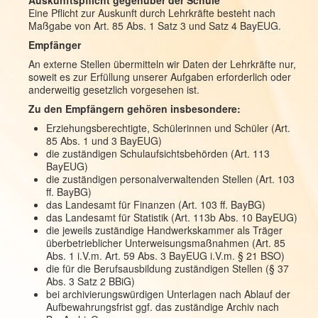
Auskunftspflicht gegenüber der Schule
Eine Pflicht zur Auskunft durch Lehrkräfte besteht nach
Maßgabe von Art. 85 Abs. 1 Satz 3 und Satz 4 BayEUG.
Empfänger
An externe Stellen übermitteln wir Daten der Lehrkräfte nur,
soweit es zur Erfüllung unserer Aufgaben erforderlich oder
anderweitig gesetzlich vorgesehen ist.
Zu den Empfängern gehören insbesondere:
Erziehungsberechtigte, Schülerinnen und Schüler (Art.
85 Abs. 1 und 3 BayEUG)
die zuständigen Schulaufsichtsbehörden (Art. 113
BayEUG)
die zuständigen personalverwaltenden Stellen (Art. 103
ff. BayBG)
das Landesamt für Finanzen (Art. 103 ff. BayBG)
das Landesamt für Statistik (Art. 113b Abs. 10 BayEUG)
die jeweils zuständige Handwerkskammer als Träger
überbetrieblicher Unterweisungsmaßnahmen (Art. 85
Abs. 1 i.V.m. Art. 59 Abs. 3 BayEUG i.V.m. § 21 BSO)
die für die Berufsausbildung zuständigen Stellen (§ 37
Abs. 3 Satz 2 BBiG)
bei archivierungswürdigen Unterlagen nach Ablauf der
Aufbewahrungsfrist ggf. das zuständige Archiv nach