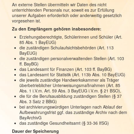
An externe Stellen übermitteln wir Daten des nicht
unterrichtenden Personals nur, soweit es zur Erfüllung
unserer Aufgaben erforderlich oder anderweitig gesetzlich
vorgesehen ist.
Zu den Empfängern gehören insbesondere:
Erziehungsberechtigte, Schülerinnen und Schüler (Art.
85 Abs. 1 BayEUG)
die zuständigen Schulaufsichtsbehörden (Art. 113
BayEUG)
die zuständigen personalverwaltenden Stellen (Art. 103
ff. BayBG)
das Landesamt für Finanzen (Art. 103 ff. BayBG)
das Landesamt für Statistik (Art. 113b Abs. 10 BayEUG)
die jeweils zuständige Handwerkskammer als Träger
überbetrieblicher Unterweisungsmaßnahmen (Art. 85
Abs. 1 i.V.m. Art. 59 Abs. 3 BayEUG i.V.m. § 21 BSO),
die für die Berufsausbildung zuständigen Stellen (§ 37
Abs. 3 Satz 2 BBiG)
bei archivierungswürdigen Unterlagen nach Ablauf der
Aufbewahrungsfrist ggf. das zuständige Archiv nach dem
BayArchivG
das zuständige Gesundheitsamt (§ 33-36 IfSG)
Dauer der Speicherung